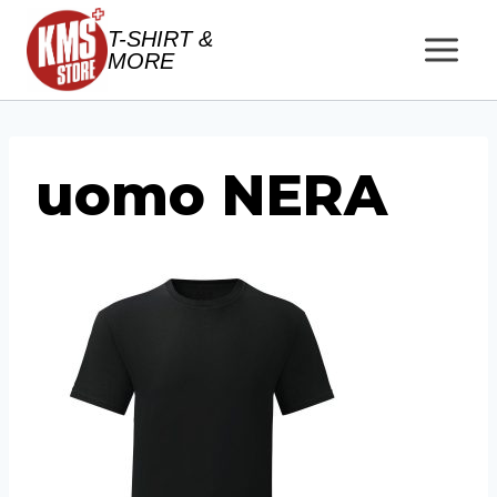
Salta
T-SHIRT &
al
MORE
contenuto
uomo NERA