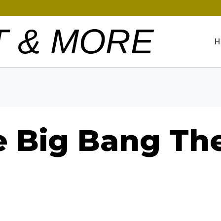
T & MORE
H
he Big Bang Th