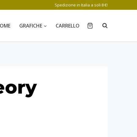
Spedizione in Italia a soli 8 €!
OME
GRAFICHE
CARRELLO
eory