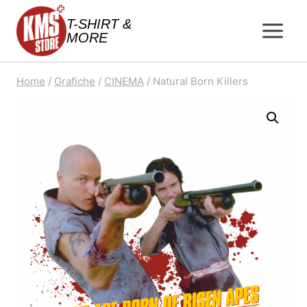
Salta
T-SHIRT &
al
MORE
contenuto
Home
/
Grafiche
/
CINEMA
/
Natural Born Killers