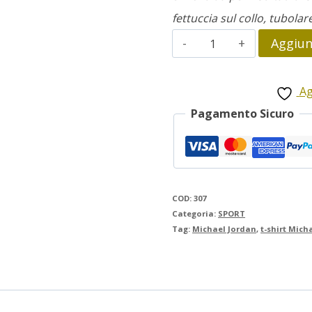
fettuccia sul collo, tubolar
Michael
Aggiung
Jordan
quantità
Ag
Pagamento Sicuro
COD:
307
Categoria:
SPORT
Tag:
Michael Jordan
,
t-shirt Mich