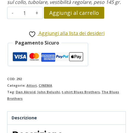
sul collo, tubolare, vestibilità regolare, peso 145 gr.
the
Aggiungi al carrello
Blues
Brothers
Aggiungi alla lista dei desideri
quantità
Pagamento Sicuro
COD:
292
Categorie:
Attori
,
CINEMA
Tag:
Dan Akroid
,
John Belushi
,
t-shirt Blues Brothers
,
The Blues
Brothers
Descrizione