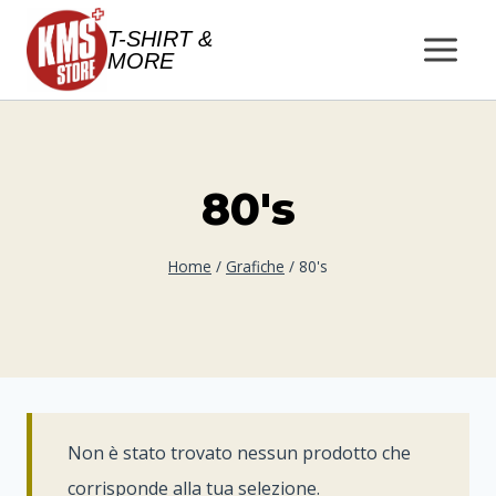
Salta
T-SHIRT &
al
MORE
contenuto
80's
Home
/
Grafiche
/
80's
Non è stato trovato nessun prodotto che
corrisponde alla tua selezione.