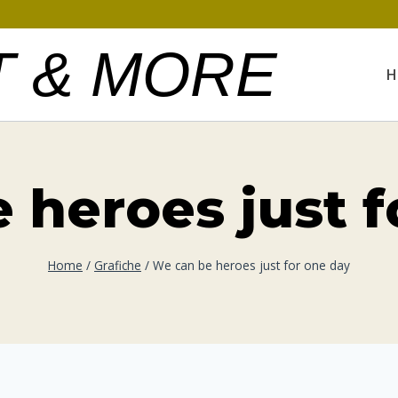
T & MORE
H
 heroes just f
Home
/
Grafiche
/
We can be heroes just for one day