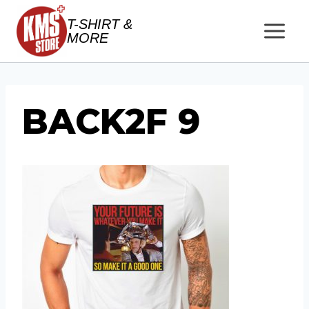
Salta
T-SHIRT &
al
MORE
contenuto
BACK2F 9