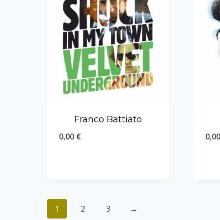
Franco Battiato
0,00
€
0,0
1
2
3
→