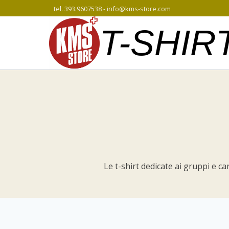
Salta
tel. 393.9607538 - info@kms-store.com
al
T-SHIR
contenuto
Le t-shirt dedicate ai gruppi e c