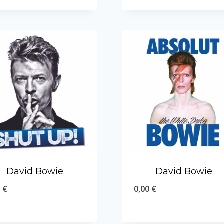
David Bowie
David Bowie
0
€
0,00
€