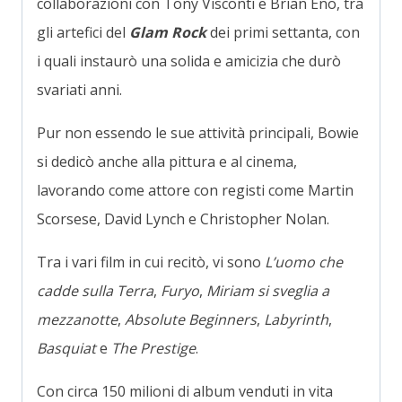
collaborazioni con Tony Visconti e Brian Eno, tra
gli artefici del
Glam Rock
dei primi settanta, con
i quali instaurò una solida e amicizia che durò
svariati anni.
Pur non essendo le sue attività principali, Bowie
si dedicò anche alla pittura e al cinema,
lavorando come attore con registi come Martin
Scorsese, David Lynch e Christopher Nolan.
Tra i vari film in cui recitò, vi sono
L’uomo che
cadde sulla Terra
,
Furyo
,
Miriam si sveglia a
mezzanotte
,
Absolute Beginners
,
Labyrinth
,
Basquiat
e
The Prestige
.
Con circa 150 milioni di album venduti in vita