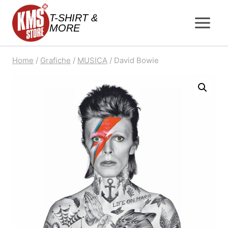
Salta
T-SHIRT &
al
MORE
contenuto
Home
/
Grafiche
/
MUSICA
/
David Bowie