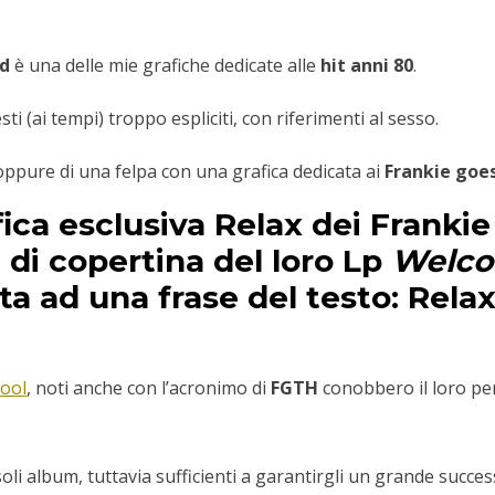
od
è una delle mie grafiche dedicate alle
hit anni 80
.
i (ai tempi) troppo espliciti, con riferimenti al sesso.
 oppure di una felpa con una grafica dedicata ai
Frankie goe
fica esclusiva Relax dei
Frankie
 di copertina del loro Lp
Welco
ita ad una frase del testo:
Relax
pool
, noti anche con l’acronimo di
FGTH
conobbero il loro pe
e soli album, tuttavia sufficienti a garantirgli un grande succe