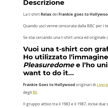
Descrizione
La t-shirt
Relax
dei
Frankie goes to Hollywo
Quando uscì venne censurata dalla BBC per i test
Se stai cercando una t-shirt unica ed originale
Vuoi una t-shirt con gra
Ho utilizzato l’immagine
Pleasuredome
e l’ho un
want to do it…
Frankie Goes to Hollywood
originari di
Liver
degli
80
.
Il gruppo attivo tra il 1983 e il 1987, incise du