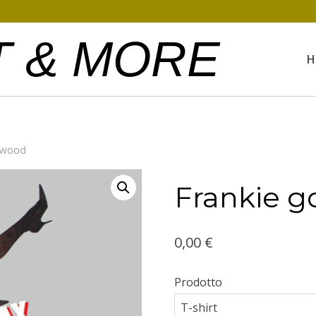
T & MORE
H
ywood
Frankie g
0,00
€
Prodotto