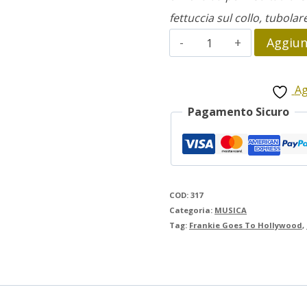
fettuccia sul collo, tubolar
Frankie
Aggiung
goes
to
Ag
Hollywood
Pagamento Sicuro
quantità
COD:
317
Categoria:
MUSICA
Tag:
Frankie Goes To Hollywood
,