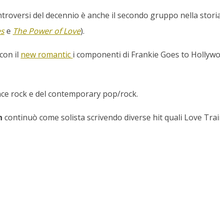
ntroversi del decennio è anche il secondo gruppo nella stori
es
e
The Power of Love
).
con il
new romantic
i componenti di Frankie Goes to Hollywoo
ance rock e del contemporary pop/rock.
n
continuò come solista scrivendo diverse hit quali Love Tra