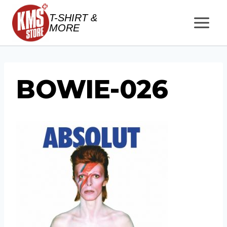
Salta
T-SHIRT &
al
MORE
contenuto
BOWIE-026