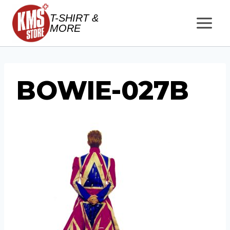
Salta
T-SHIRT &
al
MORE
contenuto
BOWIE-027B