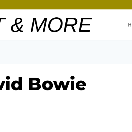
T & MORE
H
avid Bowie