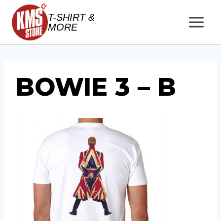
Salta
T-SHIRT &
al
MORE
contenuto
BOWIE 3 – B