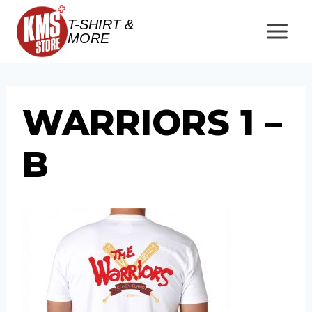
Salta
T-SHIRT &
al
MORE
contenuto
WARRIORS 1 –
B