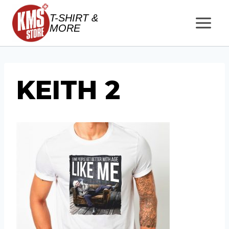
Salta
T-SHIRT &
al
MORE
contenuto
KEITH 2