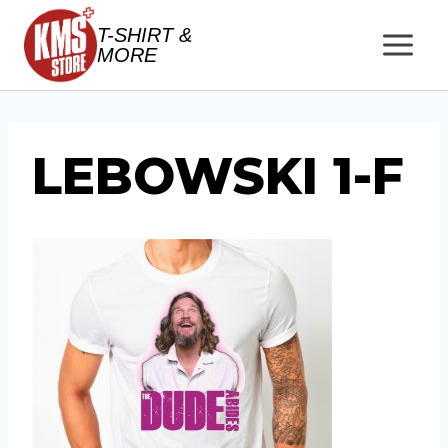
Salta
T-SHIRT &
al
MORE
contenuto
LEBOWSKI 1-F