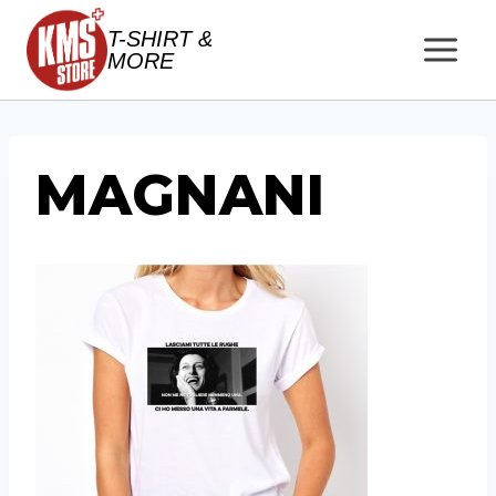
Salta
T-SHIRT &
al
MORE
contenuto
MAGNANI