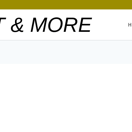
T & MORE
H