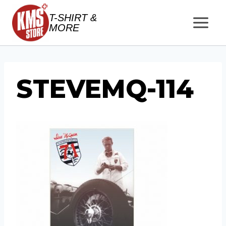
Salta
T-SHIRT &
al
MORE
contenuto
STEVEMQ-114