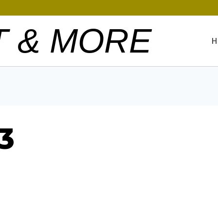
T & MORE
H
3