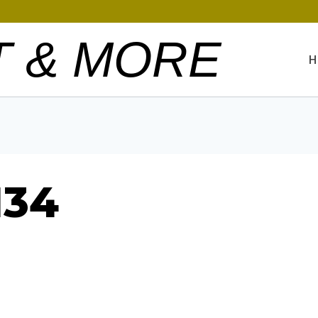
T & MORE
H
134