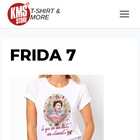
Salta
T-SHIRT &
al
MORE
contenuto
FRIDA 7