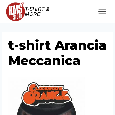
Salta
T-SHIRT &
al
MORE
contenuto
t-shirt Arancia
Meccanica