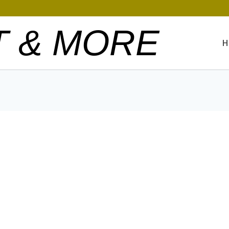
T & MORE
H