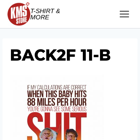
Salta
T-SHIRT &
al
MORE
contenuto
BACK2F 11-B