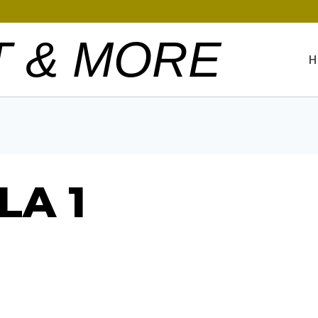
T & MORE
H
LA 1