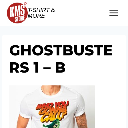
Salta
T-SHIRT &
al
MORE
contenuto
GHOSTBUSTE
RS 1 – B