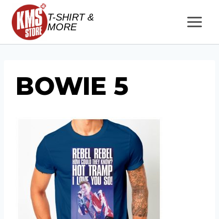
Salta
T-SHIRT &
al
MORE
contenuto
BOWIE 5