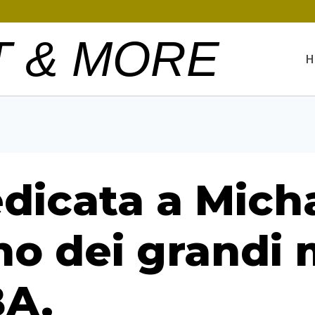
T & MORE
H
edicata a Mich
o dei grandi m
BA.