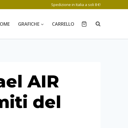
Spedizione in Italia a soli 8 €!
OME
GRAFICHE
CARRELLO
ael AIR
iti del