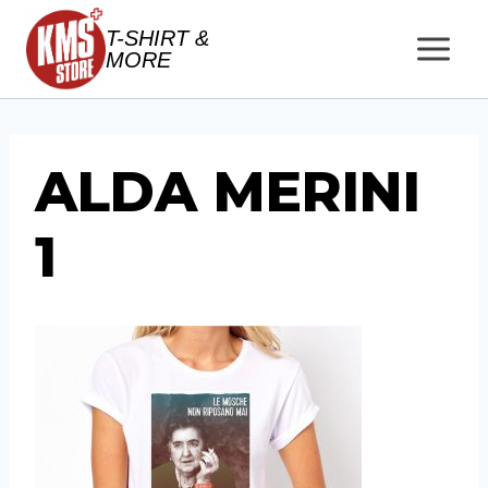
Salta
T-SHIRT &
al
MORE
contenuto
ALDA MERINI
1