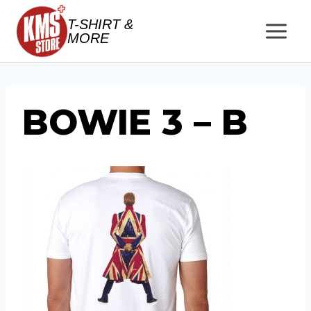
Salta
T-SHIRT &
al
MORE
contenuto
BOWIE 3 – B