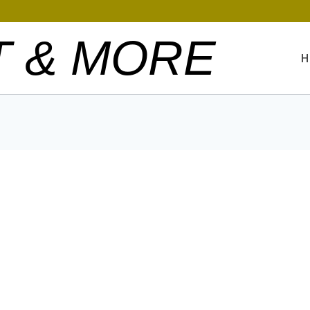
T & MORE
H