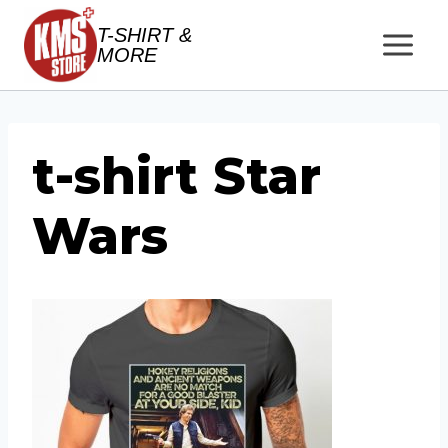
Salta
T-SHIRT &
al
MORE
contenuto
t-shirt Star
Wars