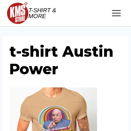
Salta
T-SHIRT &
al
MORE
contenuto
t-shirt Austin
Power