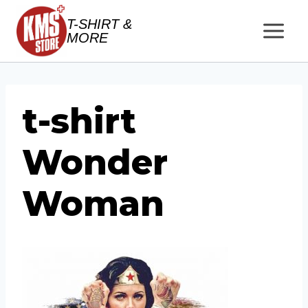
Salta
T-SHIRT &
al
MORE
contenuto
t-shirt
Wonder
Woman