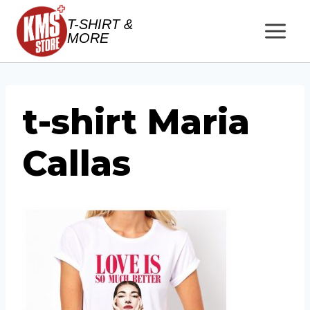
Salta
T-SHIRT &
al
MORE
contenuto
t-shirt Maria
Callas