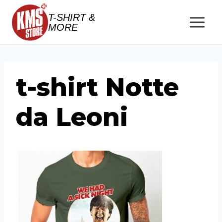
Salta
T-SHIRT &
al
MORE
contenuto
t-shirt Notte
da Leoni