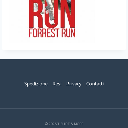
Spedizione
|
Resi
|
Privacy
|
Contatti
© 2026 T-SHIRT & MORE