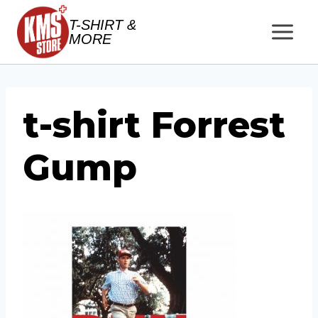
Salta
T-SHIRT &
al
MORE
contenuto
t-shirt Forrest
Gump