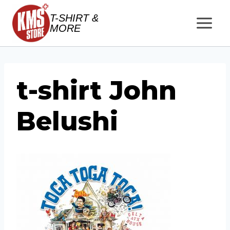
Salta
T-SHIRT &
al
MORE
contenuto
t-shirt John
Belushi