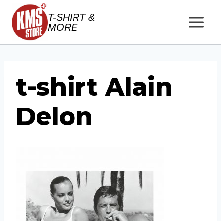
Salta
T-SHIRT &
al
MORE
contenuto
t-shirt Alain
Delon