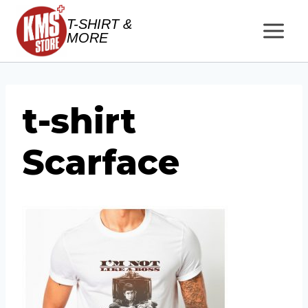
Salta
T-SHIRT &
al
MORE
contenuto
t-shirt
Scarface