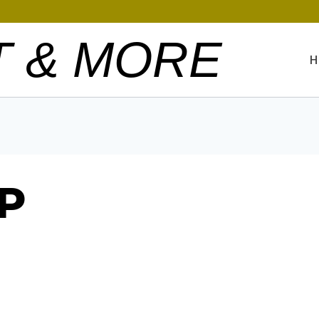
T & MORE
H
P