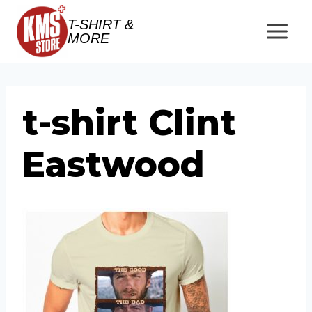
Salta
T-SHIRT &
al
MORE
contenuto
t-shirt Clint
Eastwood