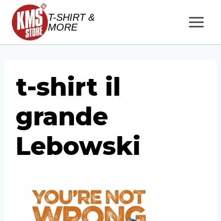
Salta
T-SHIRT &
al
MORE
contenuto
t-shirt il
grande
Lebowski