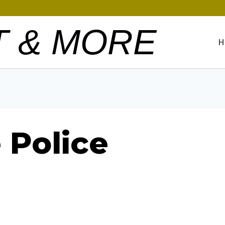
T & MORE
H
e Police