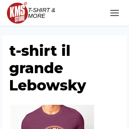
Salta
T-SHIRT &
al
MORE
contenuto
t-shirt il
grande
Lebowsky