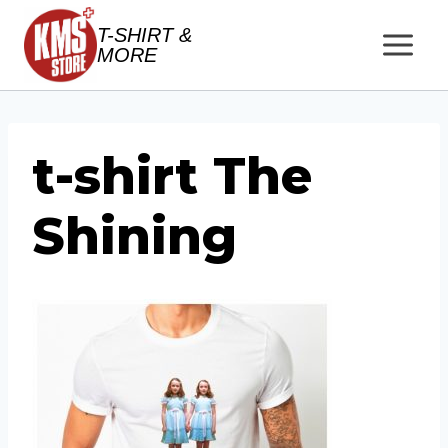
Salta
T-SHIRT &
al
MORE
contenuto
t-shirt The
Shining